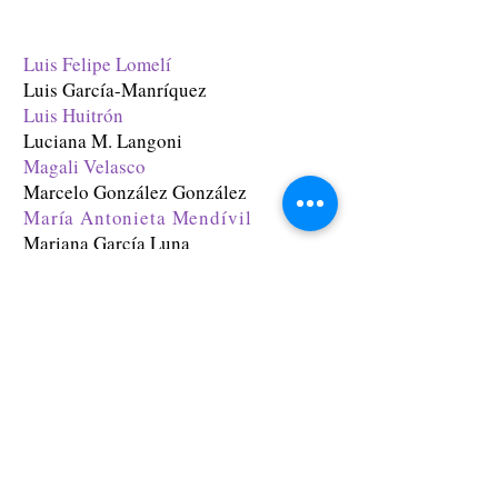
1/10
Luis Felipe Lomelí
Luis García-Manríquez
Luis Huitrón
Luciana M. Langoni
Magali Velasco
Marcelo González González
María Antonieta Mendívil
Mariana García L
una
Mariel Iribe
Maritza M. Buendía
Martha Bátiz
Mauricio Tenorio Trillo
Mónica Castellanos
Noëlle Balfour
Pilar Rivero
Rafael Lemus
Rafael Toriz