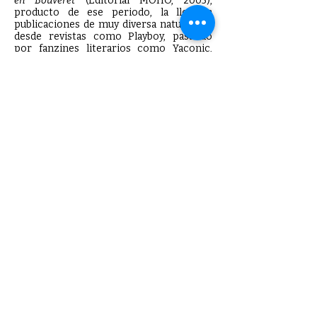
en Bouveret
(Editorial MOHO, 2005),
producto de ese periodo, la llevó a
publicaciones de muy diversa naturaleza:
desde revistas como Playboy, pasando
por fanzines literarios como Yaconic,
hasta antologías como la de
Almadía:
Grandes Hits. Nueva generación de
narradores mexicanos
(2008).
Alejandra Maldonado was born in Mexico
City in 1975. As a child, she longed to be a
dancer and a singer. A showgirl at heart.
She suspects her relationship with
writing began as a result of that unfulfilled
ambition.
At the age of seventeen Alejandra
published her first short story in Moho, a
literary magazine with a big following
audience. In 2003 she started working as
a Copywriter in an advertising agency. On
that same year she received the FONCA
scholarship for writers. Her book of
short stories
Aburrida en Bouveret
(MOHO, 2005), result of that period of
time, led her to a wide variety of
publications in magazines such as