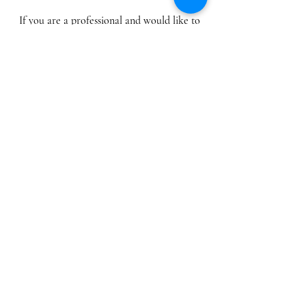
If you are a professional and would like to
receive our rights newsletter, please write to
info@vfagencialiteraria.com
Aviso de privacidad