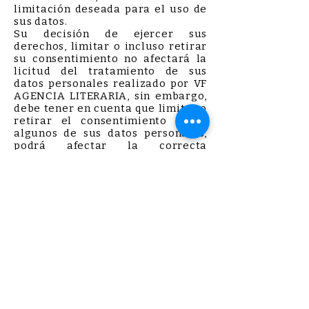
limitación deseada para el uso de
sus datos.
Su decisión de ejercer sus
derechos, limitar o incluso retirar
su consentimiento no afectará la
licitud del tratamiento de sus
datos personales realizado por VF
AGENCIA LITERARIA, sin embargo,
debe tener en cuenta que limitar o
retirar el consentimiento sobre
algunos de sus datos personales,
podrá afectar la correcta
prestación de los servicios que
puede solicitarnos.
Acceso de Menores de Edad y
Personas en estado de interacción.
En caso de que menores de edad o
personas en estado de
interdicción, accedan a los
servicios de VF AGENCIA
LITERARIA, se presume que lo han
hecho con el debido
consentimiento de sus padres o
tutores. En el caso de la Unión