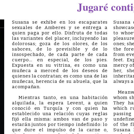
Jugaré cont
Susana se exhibe en los escaparates
Susana 
sexuales de Amberes y se entrega a
showcas
quien paga por ello. Disfruta de todas
to whoev
las variantes del placer, incluyendo las
pleasur
dolorosas; goza de los olores, de los
ones; she
sabores, de lo previsible y de lo
the for
insospechado, de cada parte de cada
from eve
cuerpo... en especial, de los pies.
feet. E
Expuesta en su vitrina, es como una
mercy of
muñeca a merced de los deseos de
her, sh
quienes la contratan; es como una de las
inherit
muñecas, herencia de su abuela, que la
always 
acompañan.
Meanwhi
Mientras tanto, en una habitación
whom she
alquilada, la espera Levent, a quien
They ha
conoció en Turquía y con quien ha
which r
establecido una relación cuyas reglas
passing
fijó ella misma: ambos van de paso y
undefin
estarán juntos por tiempo indefinido: lo
of the f
que dure el impulso de la carne o,
Susana 