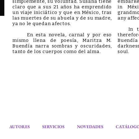
simplemente, su voluntad. Susana tiene
embarked
claro que a sus 21 años ha emprendido
in Méxi
un viaje iniciático y que en México, tras
grandmo
las muertes de su abuela y de su madre,
any affec
ya no le quedan afectos.
In thi
En esta novela, carnal y por eso
therefo
mismo llena de poesía, Maritza M.
Buendí
Buendía narra sombras y oscuridades,
darkness
tanto de los cuerpos como del alma.
soul.
AUTORES
SERVICIOS
NOVEDADES
CATÁLOG