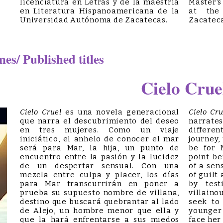
licenciatura en Letras y de la maestría
Master's
en Literatura Hispanoamericana de la
at the
Universidad Autónoma de Zacatecas.
Zacateca
es/ Published titles
Cielo Crue
Cielo Cruel
es una novela generacional
Cielo Cru
que narra el descubrimiento del deseo
narrates
en tres mujeres. Como un viaje
differe
iniciático, el anhelo de conocer el mar
journey,
será para Mar, la hija, un punto de
be for 
encuentro entre la pasión y la lucidez
point be
de un despertar sensual. Con una
of a sen
mezcla entre culpa y placer, los días
of guilt
para Mar transcurrirán en poner a
by test
prueba su supuesto nombre de villana,
villaino
destino que buscará quebrantar al lado
seek to
de Alejo, un hombre menor que ella y
younger
que la hará enfrentarse a sus miedos
face her