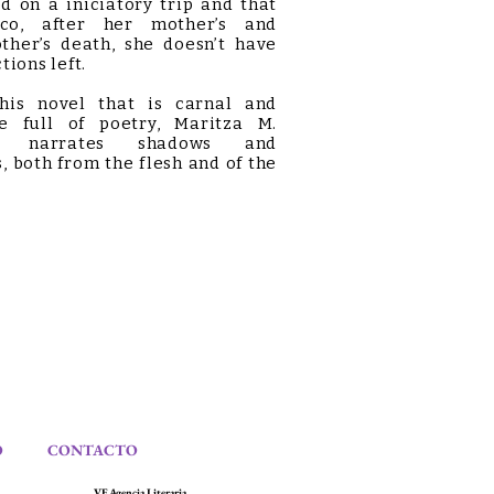
 on a iniciatory trip and that
co, after her mother’s and
ther’s death, she doesn’t have
tions left.
s novel that is carnal and
re full of poetry, Maritza M.
a narrates shadows and
, both from the flesh and of the
O
CONTACTO
VF Agencia Literaria