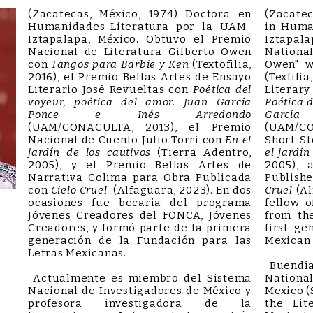
(Zacatecas, México, 1974) Doctora en
(Zacatec
Humanidades-Literatura por la UAM-
in Huma
Iztapalapa, México. Obtuvo el Premio
Iztapa
Nacional de Literatura Gilberto Owen
Nationa
con
Tangos para Barbie y Ken
(Textofilia,
Owen" 
2016), el Premio Bellas Artes de Ensayo
(Texfili
Literario José Revueltas con
Poética del
Literar
voyeur, poética del amor. Juan García
Poética d
Ponce e Inés Arredondo
García
(UAM/CONACULTA, 2013), el Premio
(UAM/CO
Nacional de Cuento Julio Torri con
En el
Short St
jardín de los cautivos
(Tierra Adentro,
el jardín
2005), y el Premio Bellas Artes de
2005), 
Narrativa Colima para Obra Publicada
Publish
con
Cielo Cruel
(Alfaguara, 2023). En dos
Cruel
(Al
ocasiones fue becaria del programa
fellow 
Jóvenes Creadores del FONCA, Jóvenes
from th
Creadores, y formó parte de la primera
first ge
generación de la Fundación para las
Mexican 
Letras Mexicanas.
Buendía
Actualmente es miembro del Sistema
Nationa
Nacional de Investigadores de México y
Mexico (
profesora investigadora de la
the Lit