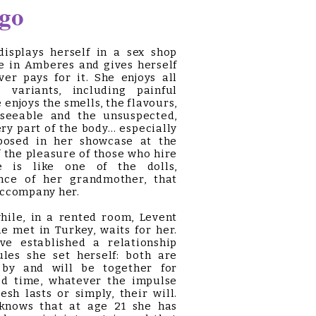
igo
displays herself in a sex shop
e in Amberes and gives herself
er pays for it. She enjoys all
e variants, including painful
 enjoys the smells, the flavours,
eseeable and the unsuspected,
ry part of the body… especially
xposed in her showcase at the
 the pleasure of those who hire
e is like one of the dolls,
ance of her grandmother, that
accompany her.
le, in a rented room, Levent
 met in Turkey, waits for her.
ve established a relationship
ules she set herself: both are
 by and will be together for
ed time, whatever the impulse
lesh lasts or simply, their will.
knows that at age 21 she has