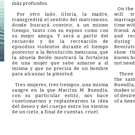
más profundos.
On the o
Por otro lado, Gloria, la madre,
will t
transgredirá el sentido del matrimonio,
marriage
donde buscará convivir, a un mismo
time wit
tiempo, tanto con su esposo como con
friend. 
su mejor amiga. Y será a partir del
and rec
recuerdo y de la recreación de
during 
episodios violentos durante el tiempo
Revolut
posterior a la Revolución mexicana, que
show t
la abuela Belén mostrará la fortaleza
knows ho
de una mujer que sabe amarse a sí
not need
misma y que no precisa de un hombre
para alcanzar la plenitud.
Three w
the sam
Tres mujeres, tres tiempos, una misma
Buendía
sangre en la que Maritza M. Buendía,
makes us
con su particular estilo, nos hace
of desir
cuestionarnos y replantearnos la idea
of a heav
del deseo y del cuerpo entre los vientos
de un cielo, a final de cuentas, cruel.