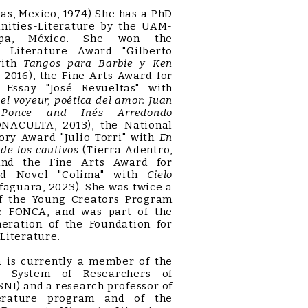
as, Mexico, 1974) She has a PhD
nities-Literature by the UAM-
lapa, México. She won the
l Literature Award "Gilberto
with
Tangos para Barbie y Ken
a, 2016), the Fine Arts Award for
y Essay "José Revueltas" with
el voyeur, poética del amor: Juan
 Ponce and Inés Arredondo
NACULTA, 2013), the National
ory Award "Julio Torri" with
En
 de los cautivos
(Tierra Adentro,
and the Fine Arts Award for
ed Novel "Colima" with
Cielo
faguara, 2023). She was twice a
of the Young Creators Program
e FONCA, and was part of the
neration of the Foundation for
Literature.
 is currently a member of the
l System of Researchers of
SNI) and a research professor of
erature program and of the