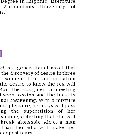
 Degree in Hispanic Literature
 Autonomous University of
s.
l
el
is a generational novel that
 the discovery of desire in three
nt women. Like an initiation
 the desire to know the sea will
Mar, the daughter, a meeting
tween passion and the lucidity
sual awakening. With a mixture
 and pleasure, her days will pass
ing the superstition of her
us name, a destiny that she will
 break alongside Alejo, a man
 than her who will make her
 deepest fears.