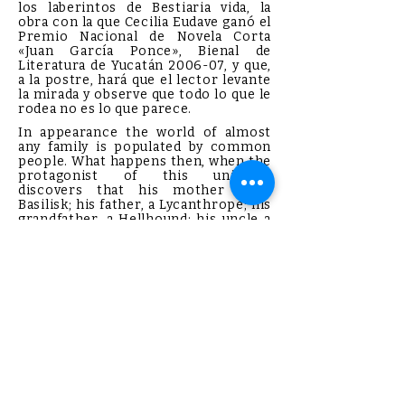
los laberintos de Bestiaria vida, la
obra con la que Cecilia Eudave ganó el
Premio Nacional de Novela Corta
«Juan García Ponce», Bienal de
Literatura de Yucatán 2006-07, y que,
a la postre, hará que el lector levante
la mirada y observe que todo lo que le
rodea no es lo que parece.
In appearance the world of almost
any family is populated by common
people. What happens then, when the
protagonist of this universe
discovers that his mother is a
Basilisk; his father, a Lycanthrope; his
grandfather, a Hellhound; his uncle a
Buffalo, and his sister, a Succubus?
The answer hides in the labyrinths of
Bestiaria vida, the work with which
Cecilia Eudave won the National Short
Fiction Prize "Juan García Ponce",
Biennial of Literature of Yucatan
2006-07, and which, in the end, will
make the reader look up and notice
that everything around you is not
what it seems.