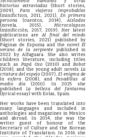
Técnicamente humanos y otras
historias extraviadas
(Short stories,
2009),
Para viajeros Improbables
(minifiction, 2011, 2021),
En primera
persona
(cuentos, 2014),
Aislados
(novela, 2015),
Microcolapsos
(minificción, 2017, 2019). Her latest
publications are
Al final del miedo
(Short stories, 2021) published by
Páginas de Espuma and the novel
El
verano de la serpiente
published in
2022 by Alfaguara. She also writes
children literature, including titles
such as
Papá Oso
(2010) and
Bobot
(2018), and the young adult novels
La
criatura del espejo
(2007),
El enigma de
la esfera
(2008), and
Pesadillas al
medio día
(2010). In 2025 she
published
La belleza del fantasma
(lyrical essay) with Eolas, Spain.
Her works have been translated into
many languages and included in
anthologies and magazines in Mexico
and abroad. In 2014, she was the
writer guest of honour of the
Secretary of Culture and the Korean
Institute of Translation. In 2016 she