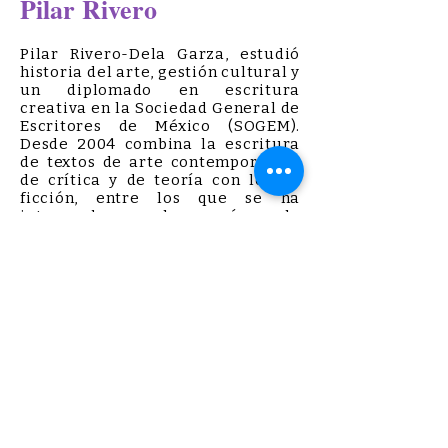
Pilar Rivero
Pilar Rivero-Dela Garza, estudió
historia del arte, gestión cultural y
un diplomado en escritura
creativa en la Sociedad General de
Escritores de México (SOGEM).
Desde 2004 combina la escritura
de textos de arte contemporáneo,
de crítica y de teoría con los de
ficción, entre los que se ha
interesado por la poesía y la
novela, principalmente. Su mayor
interés en la ficción, es lo visible y
lo sonoro. Se ha abocado a
explorar las diversas formas de
nombrar lo ya conocido, y de
explorar los diferentes planos de lo
que se le denomina como real.
Pilar Rivero-Dela Garza, studied
art history, cultural management,
and a diploma in creative writing
at the General Society of Writers of
Mexico (SOGEM). Since 2004, she