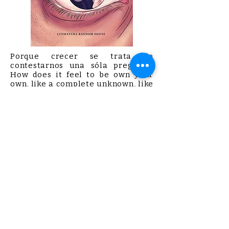
Porque crecer se trata de
contestarnos una sóla pregunta:
How does it feel to be own your
own, like a complete unknown, like
a rolling stone?
Una novela iniciática con
influencia de la Beat Generation,
un libro sobre los ídolos, los papás
y los ideales a los que nos
colgamos para crecer. "Me quedé
así un buen rato, contemplando al
nuevo personaje del espejo,
pensando que esta versión se
parecía más a mí mismo que
ninguna otra, y que si Sara
también veía a este personaje
guapo y misterioso, esta iba a ser
una buena historia."