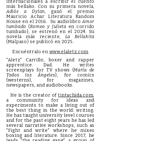
internacionales a escribir el cuento
más bellako. Con su primera novela,
Adiós a Dylan
, ganó el premio
Mauricio Achar Literatura Random
House en el 2016. Su audiolibro
Amor
tumbado
(
Romeo y Julieta
en corrido
tumbado), se estrenó en el 2024. Su
novela más reciente,
La Bellakita
(Malpaso) se publicó en 2025.
Encuéntralo en
www.elaletz.com
"Aletz" Carrillo, boxer and rapper
apprentice. Dad. He writes
screenplays for TV shows (
María de
Todos los Ángeles
), for comics
(westerns), for magazines,
newspapers, and audiobooks.
He is the creator of
tintachida.com
,
a community for ideas and
experiments to make a living out of
the best thing in the world: writing.
He has taught university level courses
and for the past eight years he has led
several narrative workshops, such as
"Fight and write" where he mixes
boxing and literature. Since 2017, he
leads "the reading gang", a group of