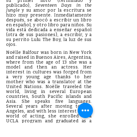
su primer libro (terminado y
publicado),
Seventeen Days in the
Jungle
y su amor por la escritura se
hizo muy presente. Inmediatamente
después, se abocó a escribir un libro
en español, y otro libro para niños. Su
vida está dedicada a enseñar español
(otra de sus pasiones), a escribir, y a
su perrito Lulu The Boy, la luz de sus
ojos.
Noëlle Balfour was born in New York
and raised in Buenos Aires, Argentina,
where from the age of 13 she was a
model and then an actress. Her
interest in cultures was forged from
a very young age thanks to her
mother who was a translator at the
United Nations. Noëlle traveled the
world, living in several European
countries, South Pacific islands and
Asia. She speaks five languages.
Several years after moving to Los
Angeles, and with less interest in the
world of acting, she enrolled in a
UCLA program and graduated as a
criminal, civil, legal, and medical
translator and interpreter. Realizing
that this was not the career that