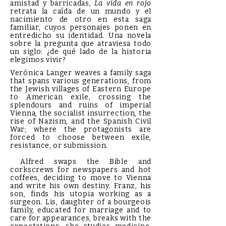
amistad y barricadas,
La vida en rojo
retrata la caída de un mundo y el
nacimiento de otro en esta saga
familiar, cuyos personajes ponen en
entredicho su identidad. Una novela
sobre la pregunta que atraviesa todo
un siglo: ¿de qué lado de la historia
elegimos vivir?
Verónica Langer weaves a family saga
that spans various generations, from
the Jewish villages of Eastern Europe
to American exile, crossing the
splendours and ruins of imperial
Vienna, the socialist insurrection, the
rise of Nazism, and the Spanish Civil
War; where the protagonists are
forced to choose between exile,
resistance, or submission.
Alfred swaps the Bible and
corkscrews for newspapers and hot
coffees, deciding to move to Vienna
and write his own destiny. Franz, his
son, finds his utopia working as a
surgeon. Lis, daughter of a bourgeois
family, educated for marriage and to
care for appearances, breaks with the