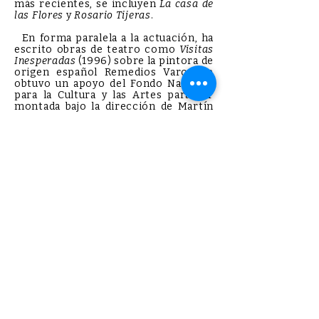
más recientes, se incluyen
La casa de
las Flores
y
Rosario Tijeras
.
En forma paralela a la actuación, ha
escrito obras de teatro como
Visitas
Inesperadas
(1996) sobre la pintora de
origen español Remedios Varo que
obtuvo un apoyo del Fondo Nacional
para la Cultura y las Artes para ser
montada bajo la dirección de Martín
Acosta y publicada por la colección
Molinos de Viento. Ojos abiertos, ojos
cerrados
(2004) forma parte del
volumen
Mujer, teatro, país
y fue
presentada en lectura dramatizada,
dirigida por ella misma. Escribió en
coautoría con Noé Morales un
monólogo titulado
Detrás de mí, la
noche
acerca de la historia de su
familia, de Viena a México, que
presentó en 2019 en la Ciudad de
México y en streaming durante la
pandemia. En la actualidad incursiona
también en la novela.
Es docente desde 1993 a la fecha de
la Carrera de Comunicación Social en
la Universidad Autónoma