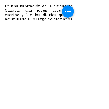
En una habitación de la ciudad de
Oaxaca, una joven arquitecta
escribe y lee los diarios que ha
acumulado a lo largo de diez años.
Hace seiscientos días que su
madre murió. Lo único que Ka sabe
de ella es que padecía una
enfermedad de los nervios y amaba
los caballos. Leonora, su madre,
siempre ha sido un fantasma.
Mientras se adapta a su regreso a
la ciudad, su nuevo trabajo, las
calles, el amor y las bibliotecas, Ka
busca su propia historia e indaga
en la vida de su madre y su
apasionada afición equina.
Leonora es un espacio en blanco,
un misterio que Ka intentará
resolver con una escritura que
oscila entre recuerdos, citas y
referencias literarias. A lo largo
de una prosa paciente y cristalina,
esta novela reflexiona sobre la