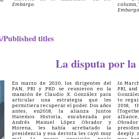
Embargo
.
column, 
Embarg
Published titles
La disputa por la
En marzo de 2020, los dirigentes del
In March
PAN, PRI y PRD se reunieron en la
PRI, and
mansión de Claudio X. González para
González
articular una estrategia que les
to regai
permitiera recuperar el poder. Dos años
2018, t
antes, en2018, la alianza Juntos
(Toget
Haremos Historia, encabezada por
allianc
Andrés Manuel López Obrador y
Obrador
Morena, les había arrebatado la
preside
presidencia y esa derrota les cayó muy
deeply 