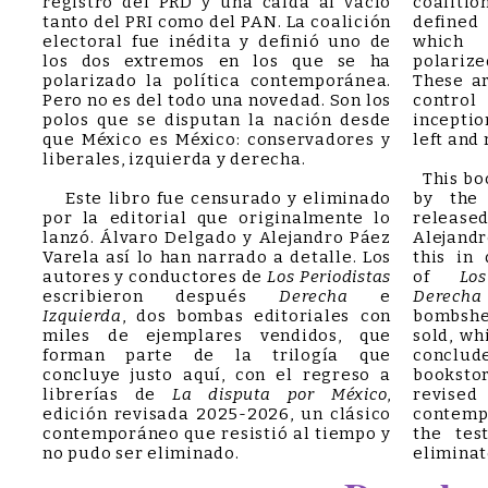
registro del PRD y una caída al vacío
coalit
tanto del PRI como del PAN. La coalición
defined
electoral fue inédita y definió uno de
which 
los dos extremos en los que se ha
polarize
polarizado la política contemporánea.
These ar
Pero no es del todo una novedad. Son los
control
polos que se disputan la nación desde
inceptio
que México es México: conservadores y
left and 
liberales, izquierda y derecha.
This bo
Este libro fue censurado y eliminado
by the 
por la editorial que originalmente lo
releas
lanzó. Álvaro Delgado y Alejandro Páez
Alejand
Varela así lo han narrado a detalle. Los
this in
autores y conductores de
Los Periodistas
of
Los 
escribieron después
Derecha
e
Derech
Izquierda
, dos bombas editoriales con
bombshe
miles de ejemplares vendidos, que
sold, wh
forman parte de la trilogía que
conclude
concluye justo aquí, con el regreso a
booksto
librerías de
La disputa por México
,
revise
edición revisada 2025-2026, un clásico
contemp
contemporáneo que resistió al tiempo y
the tes
no pudo ser eliminado.
eliminat