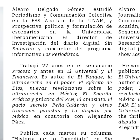
Álvaro Delgado Gómez estudió
Álvaro
Periodismo y Comunicación Colectiva
Journ
en la FES Acatlán de la UNAM, y
Commun
Prospectiva política y formulación de
Acatlán,
escenarios en la Universidad
Seque
Iberoamericana. Es director de
Univers
Investigación del diario digital
Sin
Resear
Embargo
y conductor del programa
digital
informativo
Los Periodistas
.
show
Los
Trabajó 27 años en el semanario
He work
Proceso
y antes en
El Universal
y
El
publica
Financiero
. Es autor de
El Yunque, la
El Unive
ultraderecha en el poder
;
El Ejército de
author 
Dios, nuevas revelaciones sobre la
poder
;
ultraderecha en México
;
El Engaño.
revelac
Prédica y práctica del PAN
;
El amasiato. El
México
;
pacto secreto Peña-Calderón y otras
PAN
;
El 
traiciones panistas
y
La disputa por
Calderón
México
, en coautoría con Alejandro
the thr
Páez.
disputa
Alejandr
Publica cada martes su columna
“Historia de lo Inmediato” en
Sin
Every 