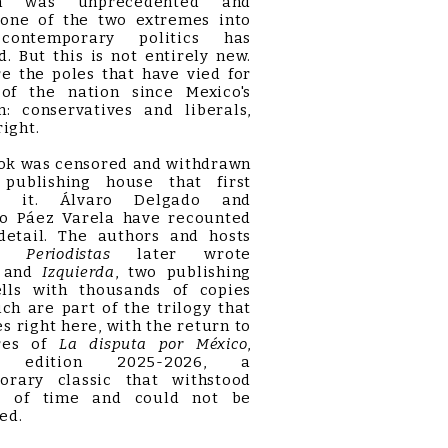
ion was unprecedented and
 one of the two extremes into
contemporary politics has
d. But this is not entirely new.
e the poles that have vied for
 of the nation since Mexico's
n: conservatives and liberals,
right.
ok was censored and withdrawn
publishing house that first
ed it. Álvaro Delgado and
ro Páez Varela have recounted
 detail. The authors and hosts
Periodistas
later wrote
a
and
Izquierda
, two publishing
lls with thousands of copies
ich are part of the trilogy that
s right here, with the return to
res of
La disputa por México
,
d edition 2025-2026, a
orary classic that withstood
t of time and could not be
ed.