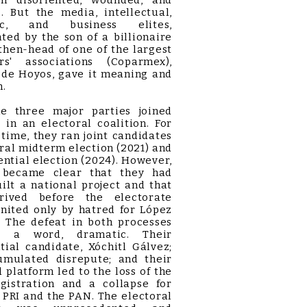
n disoriented, wounded, and
g. But the media, intellectual,
ic, and business elites,
ted by the son of a billionaire
then-head of one of the largest
rs' associations (Coparmex),
 de Hoyos, gave it meaning and
n.
he three major parties joined
 in an electoral coalition. For
t time, they ran joint candidates
eral midterm election (2021) and
ential election (2024). However,
 became clear that they had
ilt a national project and that
rived before the electorate
nited only by hatred for López
. The defeat in both processes
n a word, dramatic. Their
tial candidate, Xóchitl Gálvez;
umulated disrepute; and their
 platform led to the loss of the
egistration and a collapse for
 PRI and the PAN. The electoral