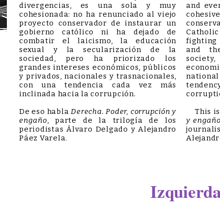
divergencias, es una sola y muy
and eve
cohesionada: no ha renunciado al viejo
cohesive
proyecto conservador de instaurar un
conserva
gobierno católico ni ha dejado de
Catholic
combatir el laicismo, la educación
fightin
sexual y la secularización de la
and the
sociedad, pero ha priorizado los
society
grandes intereses económicos, públicos
economic
y privados, nacionales y trasnacionales,
nationa
con una tendencia cada vez más
tendency
inclinada hacia la corrupción.
corrupti
De eso habla
Derecha. Poder, corrupción y
This is
engaño
, parte de la trilogía de los
y engañ
periodistas Álvaro Delgado y Alejandro
journa
Páez Varela.
Alejandr
Izquierd