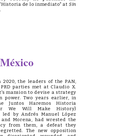
"Historia de lo inmediato" at
Sin
o
.
 México
 2020, the leaders of the PAN,
 PRD parties met at Claudio X.
's mansion to devise a strategy
n power. Two years earlier, in
he Juntos Haremos Historia
her We Will Make History)
e, led by Andrés Manuel López
 and Morena, had wrested the
ncy from them, a defeat they
regretted. The new opposition