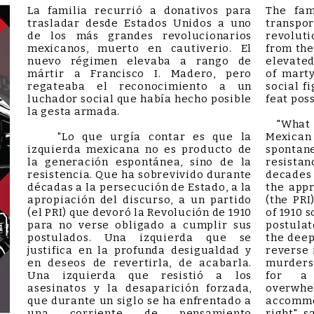
La familia recurrió a donativos para
The fam
trasladar desde Estados Unidos a uno
transpo
de los más grandes revolucionarios
revoluti
mexicanos, muerto en cautiverio. El
from the
nuevo régimen elevaba a rango de
elevated
mártir a Francisco I. Madero, pero
of marty
regateaba el reconocimiento a un
social 
luchador social que había hecho posible
feat poss
la gesta armada.
"What n
"Lo que urgía contar es que la
Mexica
izquierda mexicana no es producto de
sponta
la generación espontánea, sino de la
resista
resistencia. Que ha sobrevivido durante
decades
décadas a la persecución de Estado, a la
the appr
apropiación del discurso, a un partido
(the PRI
(el PRI) que devoró la Revolución de 1910
of 1910 s
para no verse obligado a cumplir sus
postulate
postulados. Una izquierda que se
the deep
justifica en la profunda desigualdad y
reverse i
en deseos de revertirla, de acabarla.
murders 
Una izquierda que resistió a los
for a
asesinatos y la desaparición forzada,
overwhe
que durante un siglo se ha enfrentado a
accommo
una corriente de pensamiento
right", 