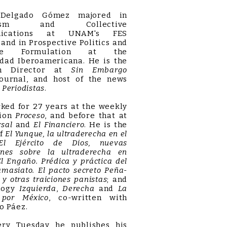
 Delgado Gómez majored in
alism and Collective
ications at UNAM's FES
 and in Prospective Politics and
nce Formulation at the
idad Iberoamericana. He is the
ch Director at
Sin Embargo
 journal, and host of the news
 Periodistas
.
ed for 27 years at the weekly
tion
Proceso
, and before that at
rsal
and
El Financiero
. He is the
of
El Yunque, la ultraderecha en el
El Ejército de Dios, nuevas
iones sobre la ultraderecha en
El Engaño. Prédica y práctica del
amasiato. El pacto secreto Peña-
 y otras traiciones panistas
; and
ilogy
Izquierda
,
Derecha
and
La
 por México
, co-written with
o Páez.
Tuesday he publishes his