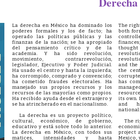
Derecha
La derecha en México ha dominado los
The righ
poderes formales y los de facto; ha
both for
operado las políticas públicas y las
controll
finanzas de la nación; se ha apropiado
finances
del pensamiento crítico y de la
thought
academia. Y ha sido revolución,
revolut
movimiento, contrarrevolución,
revoluti
legislador, Ejecutivo y Poder Judicial.
and the 
Ha usado el centro y hasta la izquierda;
the cen
ha corrompido, comprado y convencido;
corrupte
ha cometido fraudes electorales. Ha
has com
manejado sus propios recursos y los
managed
recursos de las mayorías como propios.
resource
Ha recibido ayuda desde el extranjero y
its own.
se ha atrincherado en el nacionalismo.
and ha
national
La derecha es un proyecto político,
cultural, económico, de gobierno,
The righ
educativo y está sobre todo lo anterior.
economi
La derecha en México, con todos sus
project 
matices, intensidades y hasta
Mexico, 