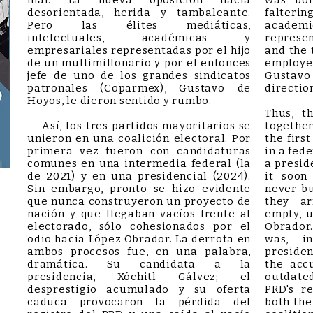
mal. La nueva oposición nacía
was bor
desorientada, herida y tambaleante.
falterin
Pero las élites mediáticas,
academ
intelectuales, académicas y
represen
empresariales representadas por el hijo
and the 
de un multimillonario y por el entonces
employe
jefe de uno de los grandes sindicatos
Gustavo
patronales (Coparmex), Gustavo de
directio
Hoyos, le dieron sentido y rumbo.
Thus, t
Así, los tres partidos mayoritarios se
together
unieron en una coalición electoral. Por
the firs
primera vez fueron con candidaturas
in a fed
comunes en una intermedia federal (la
a presid
de 2021) y en una presidencial (2024).
it soon
Sin embargo, pronto se hizo evidente
never bu
que nunca construyeron un proyecto de
they ar
nación y que llegaban vacíos frente al
empty, u
electorado, sólo cohesionados por el
Obrador
odio hacia López Obrador. La derrota en
was, i
ambos procesos fue, en una palabra,
presiden
dramática. Su candidata a la
the acc
presidencia, Xóchitl Gálvez; el
outdated
desprestigio acumulado y su oferta
PRD's r
caduca provocaron la pérdida del
both the