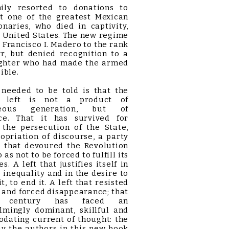
ily resorted to donations to
rt one of the greatest Mexican
onaries, who died in captivity,
 United States. The new regime
 Francisco I. Madero to the rank
r, but denied recognition to a
fighter who had made the armed
ible.
eeded to be told is that the
n left is not a product of
neous generation, but of
nce. That it has survived for
 the persecution of the State,
opriation of discourse, a party
) that devoured the Revolution
o as not to be forced to fulfill its
s. A left that justifies itself in
 inequality and in the desire to
t, to end it. A left that resisted
and forced disappearance; that
 century has faced an
lmingly dominant, skillful and
dating current of thought: the
say the authors in this new book