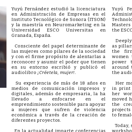
Yuyú Fernández estudió la licenciatura
Yuyú Fe
en Administración de Empresas en el
Administ
Instituto Tecnológico de Sonora (ITSON)
Technolo
y la maestría en Neuromarketing en la
Masters
Universidad ESCO Universitas en
the ESCO
Granada, España.
Deeply 
Consciente del papel determinante de
as pilla
las mujeres como pilares de la sociedad
the fir
y con el firme propósito de alentarlas a
women t
reconocer y asumir el poder que tienen
power t
en su entorno escribió y publicó el
around 
audiolibro
¡Créetela, mujer!
.
the aud
Su experiencia de más de 18 años en
Her mor
medios de comunicación impresos y
in print
digitales, además de empresaria, la ha
her wor
llevado a enfocarse en el
moved he
emprendimiento sostenible para apoyar
the cre
a mujeres que sufren de violencia
projects
económica a través de la creación de
to femal
diferentes proyectos.
Today, s
En la actualidad imparte conferencias
worksho