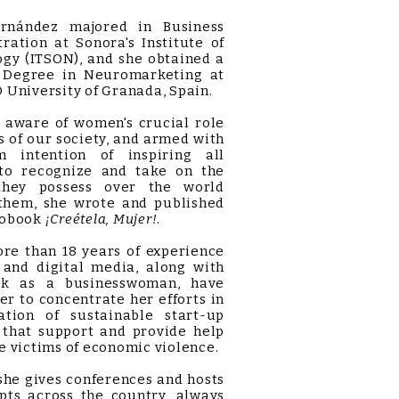
rnández majored in Business
ration at Sonora's Institute of
gy (ITSON), and she obtained a
 Degree in Neuromarketing at
 University of Granada, Spain.
aware of women's crucial role
rs of our society, and armed with
m intention of inspiring all
o recognize and take on the
hey possess over the world
them, she wrote and published
iobook
¡Creétela, Mujer!
.
e than 18 years of experience
 and digital media, along with
k as a businesswoman, have
r to concentrate her efforts in
ation of sustainable start-up
 that support and provide help
e victims of economic violence.
he gives conferences and hosts
pts across the country, always